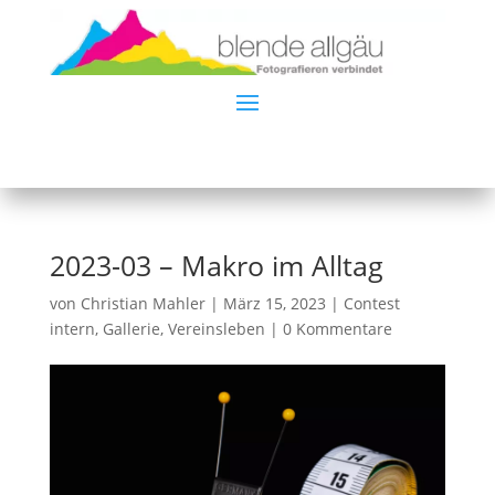
2023-03 – Makro im Alltag
von
Christian Mahler
|
März 15, 2023
|
Contest
intern
,
Gallerie
,
Vereinsleben
|
0 Kommentare