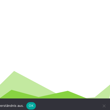
erständnis aus.
OK