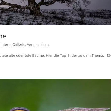
ume
 intern
,
Gallerie
,
Vereinsleben
tete alte oder tote Bäume. Hier die Top-Bilder zu dem Thema. [Z